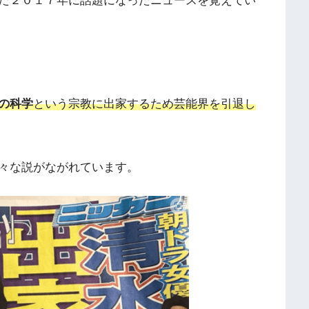
た２０１７年に話題になったニュースを覚えてい
の科学
という宗教に出家するため芸能界を引退し
様々な説がながれています。