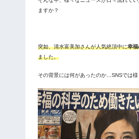
そんな中、様々なニュースが日々流れてい
ますか？
突如、清水富美加さんが人気絶頂中に
幸福
ました。
その背景には何があったのか…SNSでは