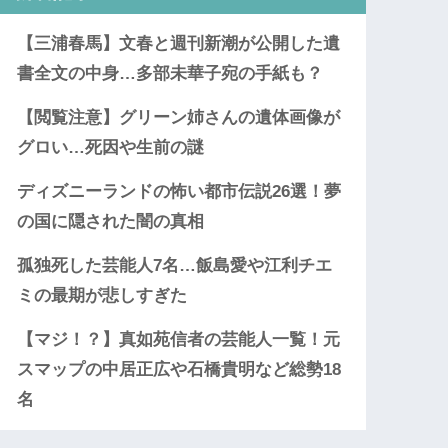
【三浦春馬】文春と週刊新潮が公開した遺
書全文の中身…多部未華子宛の手紙も？
【閲覧注意】グリーン姉さんの遺体画像が
グロい…死因や生前の謎
ディズニーランドの怖い都市伝説26選！夢
の国に隠された闇の真相
孤独死した芸能人7名…飯島愛や江利チエ
ミの最期が悲しすぎた
【マジ！？】真如苑信者の芸能人一覧！元
スマップの中居正広や石橋貴明など総勢18
名