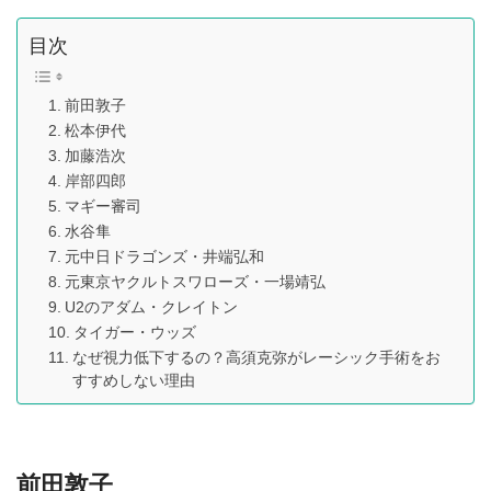
目次
前田敦子
松本伊代
加藤浩次
岸部四郎
マギー審司
水谷隼
元中日ドラゴンズ・井端弘和
元東京ヤクルトスワローズ・一場靖弘
U2のアダム・クレイトン
タイガー・ウッズ
なぜ視力低下するの？高須克弥がレーシック手術をお
すすめしない理由
前田敦子