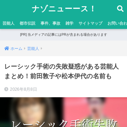
ナゾニューース！
芸能人
都市伝説
事件、事故
雑学
サイトマップ
お問い合
[PR] 当メディアの記事にはPRが含まれる場合があります
ホーム
芸能人
レーシック手術の失敗疑惑がある芸能人
まとめ！前田敦子や松本伊代の名前も
2026年8月8日