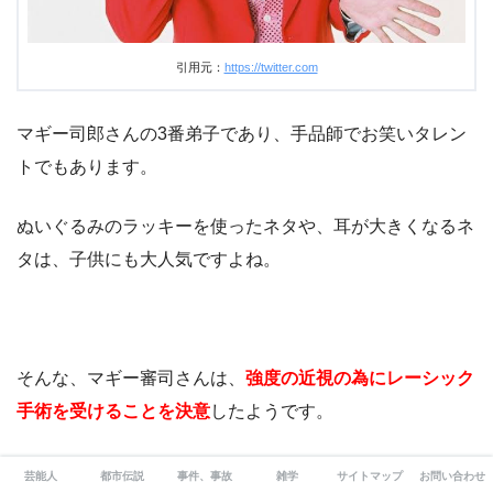
引用元：
https://twitter.com
マギー司郎さんの3番弟子であり、手品師でお笑いタレン
トでもあります。
ぬいぐるみのラッキーを使ったネタや、耳が大きくなるネ
タは、子供にも大人気ですよね。
そんな、マギー審司さんは、
強度の近視の為にレーシック
手術を受けることを決意
したようです。
レーシック手術後の結果・・・
芸能人
都市伝説
事件、事故
雑学
サイトマップ
お問い合わせ