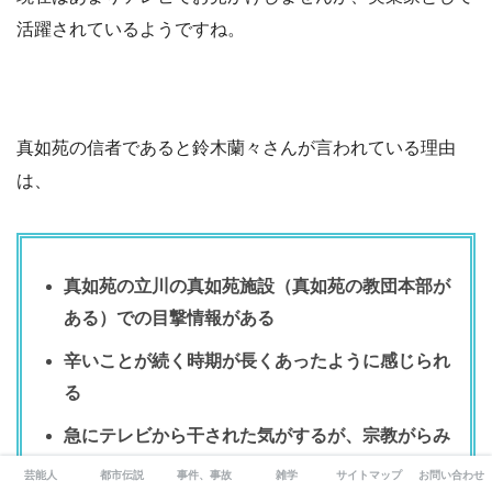
活躍されているようですね。
真如苑の信者であると鈴木蘭々さんが言われている理由
は、
真如苑の立川の真如苑施設（真如苑の教団本部が
ある）での目撃情報がある
辛いことが続く時期が長くあったように感じられ
る
急にテレビから干された気がするが、宗教がらみ
の問題があったんじゃないか
芸能人
都市伝説
事件、事故
雑学
サイトマップ
お問い合わせ