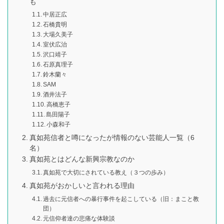
も
中居正広
石橋貴明
大場久美子
室伏広治
沢口靖子
石原真理子
鈴木蘭々
SAM
酒井法子
高橋恵子
島田陽子
小森和子
真如苑信者と噂になったが情報のない芸能人一覧（6
名）
真如苑とはどんな新興宗教なのか
真如苑で大切にされている教え（３つの歩み）
真如苑がおかしいと言われる理由
過去に元信者への暴行事件を起こしている（旧：まこと教
団）
元信仰者達の悲痛な体験談