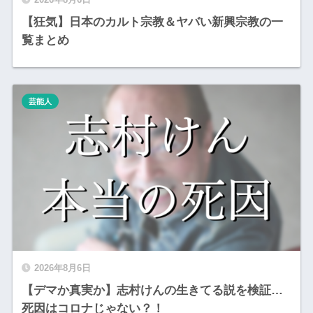
【狂気】日本のカルト宗教＆ヤバい新興宗教の一
覧まとめ
芸能人
2026年8月6日
【デマか真実か】志村けんの生きてる説を検証…
死因はコロナじゃない？！